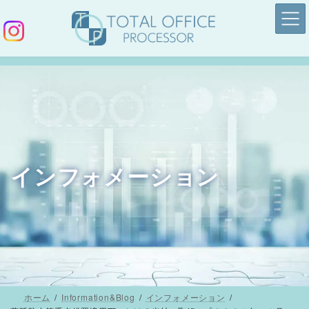
コ
ナ
ン
ビ
テ
ゲ
ン
ー
ツ
シ
へ
ョ
ス
ン
キ
に
ッ
移
インフォメーション
プ
動
ホーム
Information&Blog
インフォメーション