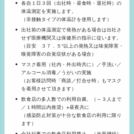
各自１日３回（出社時・昼食時・退社時）の
体温測定を実施します。
（非接触タイプの体温計を使用します）
出社前の体温測定で発熱がある場合は出社さ
せず医療機関又は保健所の指示に従います。
（目安 ３７．５°以上の発熱又は味覚障害・
嗅覚障害の自覚症状がある場合）
マスク着用（社内・外出時共に）／手洗い／
アルコール消毒／うがいの実施
（お客様訪問時「商談／打合せ時」もマスク
を着用させて頂きます）
飲食店の多人数での利用自粛。（～３人まで
／１時間以内推奨）※昼夜共に
（感染防止対策が十分な飲食店の利用に限り
ます）
会社行事での飲食店利用禁止。（当面継続し