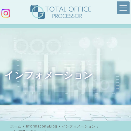
コ
ナ
ン
ビ
テ
ゲ
ン
ー
ツ
シ
へ
ョ
ス
ン
キ
に
ッ
移
インフォメーション
プ
動
ホーム
Information&Blog
インフォメーション