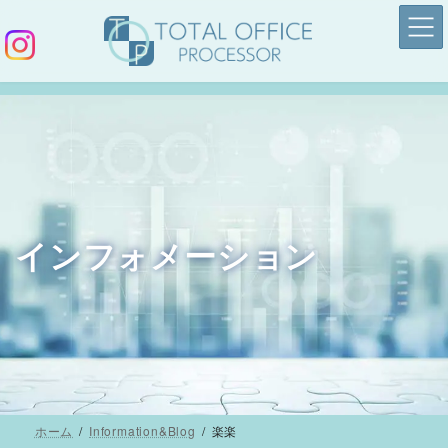
コ
ナ
ン
ビ
テ
ゲ
ン
ー
ツ
シ
へ
ョ
ス
ン
キ
に
ッ
移
インフォメーション
プ
動
ホーム
Information&Blog
楽楽